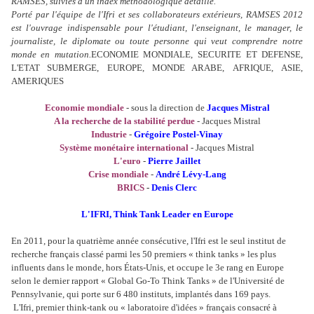
RAMSES, suivies d'un index méthodologique détaillé.
Porté par l'équipe de l'Ifri et ses collaborateurs extérieurs, RAMSES 2012
est l'ouvrage indispensable pour l'étudiant, l'enseignant, le manager, le
journaliste, le diplomate ou toute personne qui veut comprendre notre
monde en mutation.
ECONOMIE MONDIALE,
SECURITE ET DEFENSE,
L'ETAT SUBMERGE,
EUROPE,
MONDE ARABE,
AFRIQUE,
ASIE,
AMERIQUES
Economie mondiale
- sous la direction de
Jacques Mistral
A la recherche de la stabilité perdue
- Jacques Mistral
Industrie
-
Grégoire Postel-Vinay
Système monétaire international
- Jacques Mistral
L'euro
-
Pierre Jaillet
Crise mondiale
-
André Lévy-Lang
BRICS
-
Denis Clerc
L'IFRI, Think Tank Leader en Europe
En 2011, pour la quatrième année consécutive, l'Ifri est le seul institut de
recherche français classé parmi les 50 premiers « think tanks » les plus
influents dans le monde, hors États-Unis, et occupe le 3e rang en Europe
selon le dernier rapport « Global Go-To Think Tanks » de l'Université de
Pennsylvanie, qui porte sur 6 480 instituts, implantés dans 169 pays.
L'Ifri, premier think-tank ou « laboratoire d'idées » français consacré à