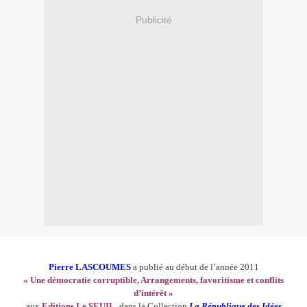
Publicité
Pierre LASCOUMES
a publié au début de l’année 2011
« Une démocratie corruptible, Arrangements, favoritisme et conflits
d’intérêt »
aux
Editions Le SEUIL
, dans la Collection
La République des Idées.