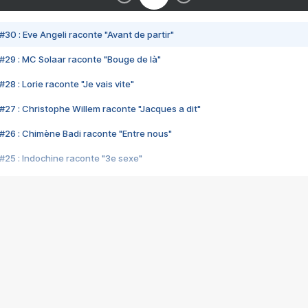
#30 : Eve Angeli raconte "Avant de partir"
#29 : MC Solaar raconte "Bouge de là"
28 : Lorie raconte "Je vais vite"
#27 : Christophe Willem raconte "Jacques a dit"
#26 : Chimène Badi raconte "Entre nous"
#25 : Indochine raconte "3e sexe"
#24 : Zaho raconte "C'est chelou"
#23 : Patrick Bruel raconte "Au café des délices"
#22 : Kyo raconte "Le chemin"
#21 : Nolwenn Leroy raconte "Cassé"
#20 : Patrick Hernandez raconte "Born to be alive"
#19 : Lorie raconte "Près de moi"