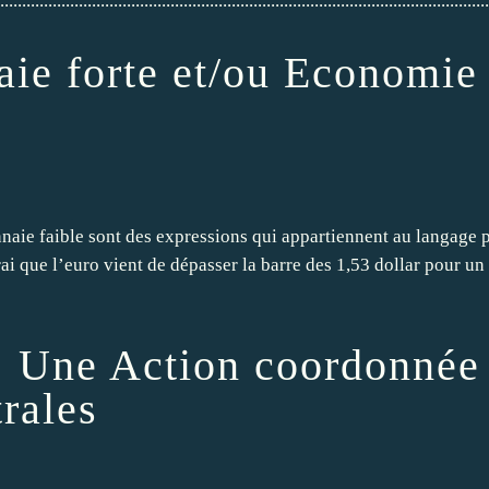
................................................................................................................
aie forte et/ou Economie
nnaie faible sont des expressions qui appartiennent au langage p
ai que l’euro vient de dépasser la barre des 1,53 dollar pour un
 : Une Action coordonnée
rales