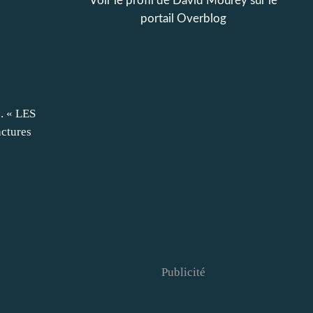
Voir le profil de
David Mourey
sur le
portail Overblog
s. « LES
actures
Publicité