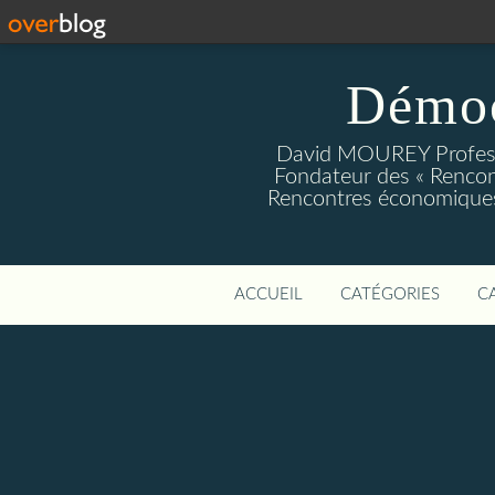
Démoc
David MOUREY Profess
Fondateur des « Rencon
Rencontres économiques
ACCUEIL
CATÉGORIES
C