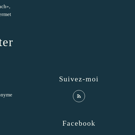
ach»,
ermet
ter
Suivez-moi
nonyme
Facebook