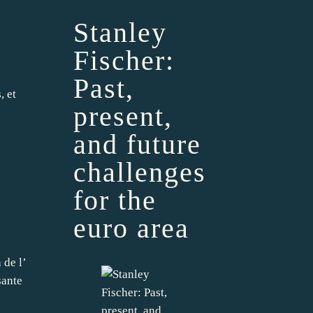
Stanley
Fischer:
Past,
, et
present,
and future
challenges
for the
euro area
 de l’
sante