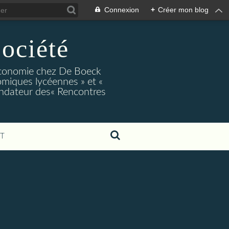
Connexion
+
Créer mon blog
ociété
conomie chez De Boeck
miques lycéennes » et «
ndateur des« Rencontres
T